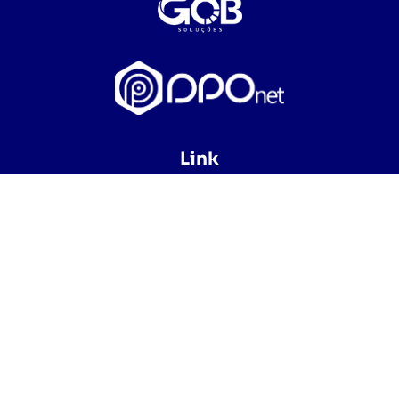
Link
Home
Dúvidas Frequentes
Fale Conosco
Política e Privacidade
Contato
E-mail:
contato@gobsolucoes.com.br
WhatsApp
(34) 9 8404-5634